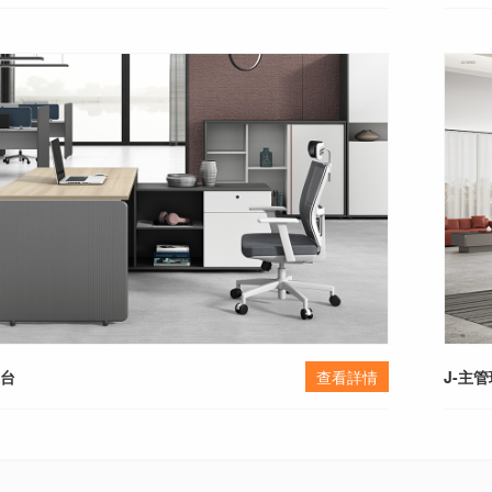
班台
查看詳情
J-主