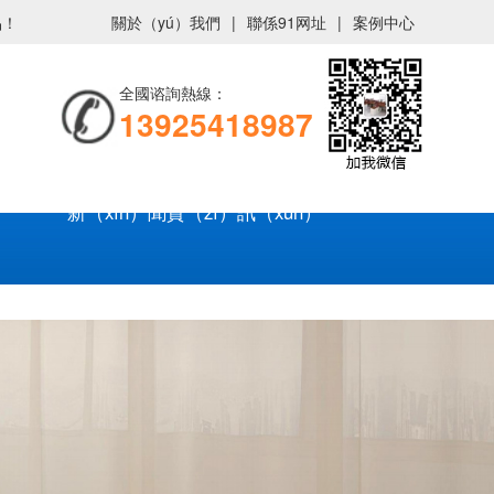
品！
關於（yú）我們
|
聯係91网址
|
案例中心
全國谘詢熱線：
13925418987
新（xīn）聞資（zī）訊（xùn）