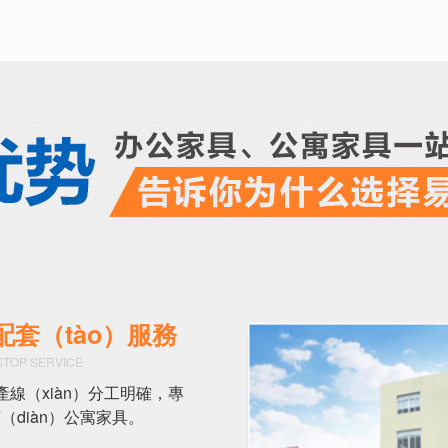
配套（tào）服務
STOP SERVICE
產線（xiàn）分工明確，專
（diàn）公寓家具。