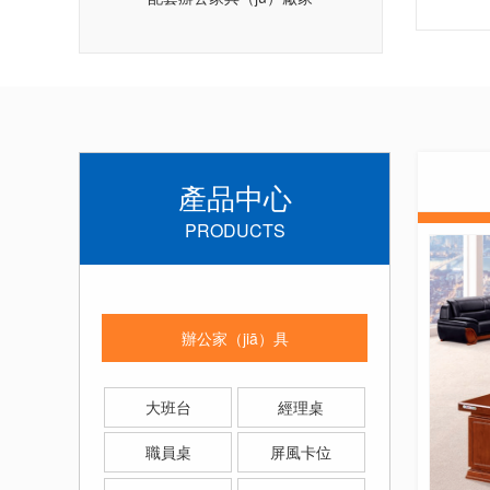
產品中心
PRODUCTS
辦
辦公家（jiā）具
大班台
經理桌
職員桌
屏風卡位