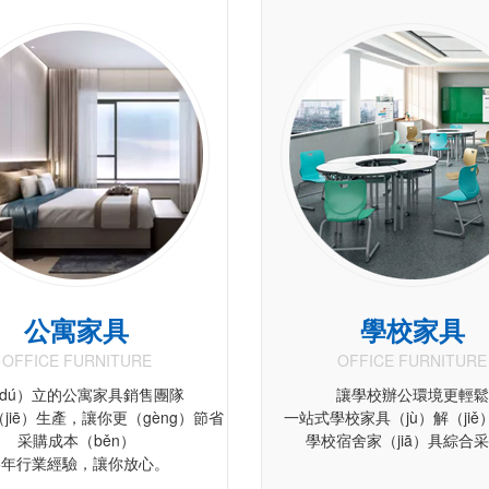
公寓家具
學校家具
OFFICE FURNITURE
OFFICE FURNITURE
dú）立的公寓家具銷售團隊
讓學校辦公環境更輕鬆
jiē）生產，讓你更（gèng）節省
一站式學校家具（jù）解（ji
采購成本（běn）
學校宿舍家（jiā）具綜合
5年行業經驗，讓你放心。