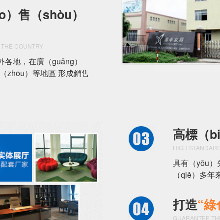
o）售（shòu）
 THE COUNTRY
各地，在廣（guǎng）
（zhōu）等地區 形成銷售
高標（b
HIGH STANDARD
具有（yǒu
（qiě）多
打造
“綠
GUARANTEE THE