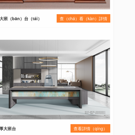
大班（bān）台（tái）
查（chá）看（kàn）詳情
酒店實木
加厚大班台
查看詳情（qíng）
酒（jiǔ