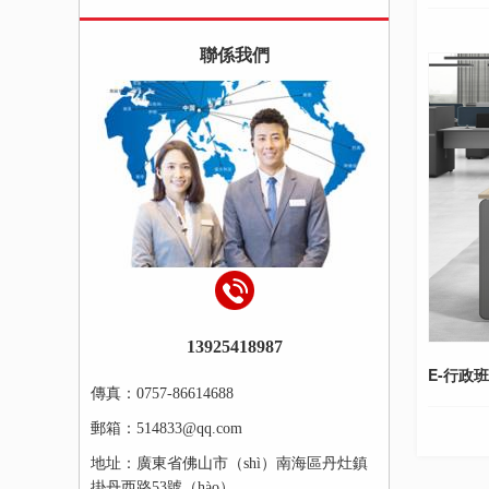
聯係我們
13925418987
E-行政
傳真：0757-86614688
郵箱：514833@qq.com
地址：廣東省佛山市（shì）南海區丹灶鎮
掛丹西路53號（hào）