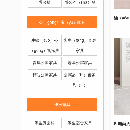
辦公椅
辦公沙（shā）發
油（yó
公（gōng）寓（yù）家具
連鎖（suǒ）公
客房（fáng）套房
（gōng）寓家具
家具
青年公寓家具
老年公寓家具
精裝公寓家具
公寓必（bì）備家
具（jù）
學校家具
學生課桌椅
學生宿舍家具
B-時尚