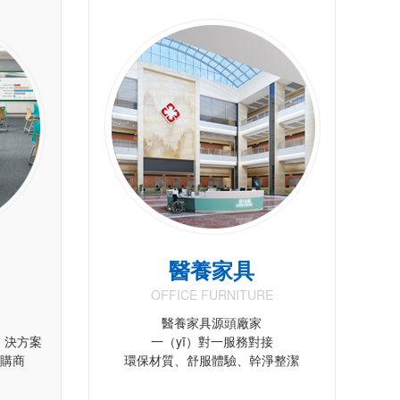
醫養家具
OFFICE FURNITURE
醫養家具源頭廠家
ě）決方案
一（yī）對一服務對接
采購商
環保材質、舒服體驗、幹淨整潔