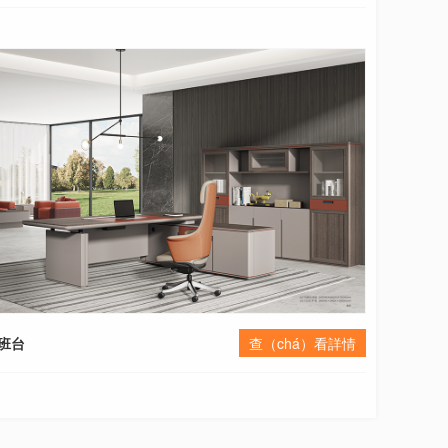
管班台
查（chá）看詳情
酒店公寓