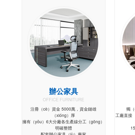
辦公家具
OFFICE FURNITURE
注冊（cè）資金 5000萬，資金鏈雄
獨（
（xióng）厚
工廠直接（
擁有（yǒu）6大分廠各生產線分工（gōng）
明確整體
1
配套辦公家具（jù）廠家