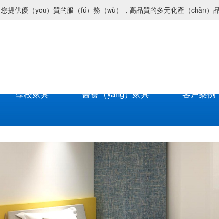
您提供優（yōu）質的服（fú）務（wù），高品質的多元化產（chǎn）
學校家具
醫養（yǎng）家具
客戶案例